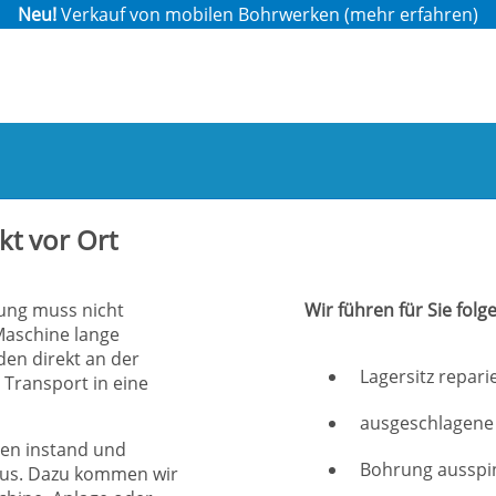
Neu!
Verkauf von mobilen Bohrwerken (
mehr erfahren
)
ekt vor Ort
rung muss nicht
Wir führen für Sie fol
Maschine lange
aden direkt an der
Lagersitz repari
Transport in eine
ausgeschlagene
gen instand und
Bohrung ausspi
aus. Dazu kommen wir