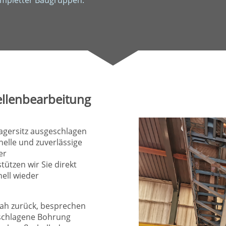
ompletter Baugruppen.
ellenbearbeitung
Lagersitz ausgeschlagen
nelle und zuverlässige
er
ützen wir Sie direkt
nell wieder
nah zurück, besprechen
eschlagene Bohrung