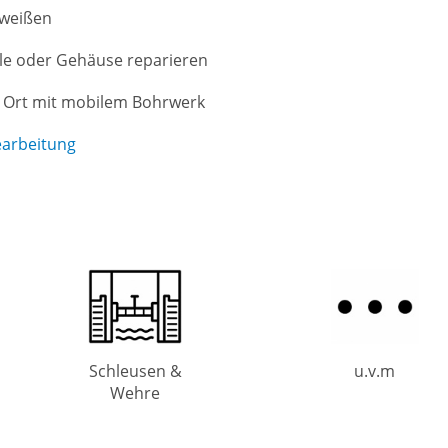
hweißen
lle oder Gehäuse reparieren
r Ort mit mobilem Bohrwerk
earbeitung
Schleusen &
u.v.m
Wehre