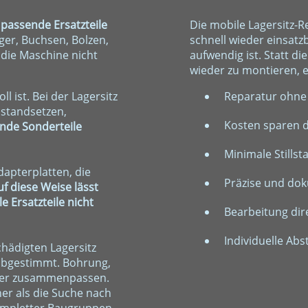
d
passende Ersatzteile
Die mobile Lagersitz-
ger, Buchsen, Bolzen,
schnell wieder einsatz
die Maschine nicht
aufwendig ist. Statt d
wieder zu montieren, er
l ist. Bei der Lagersitz
Reparatur ohne
nstandsetzen,
Kosten sparen d
nde Sonderteile
Minimale Stills
apterplatten, die
Präzise und do
uf diese Weise lässt
e Ersatzteile nicht
Bearbeitung dir
Individuelle Ab
chädigten Lagersitz
 abgestimmt. Bohrung,
eder zusammenpassen.
her als die Suche nach