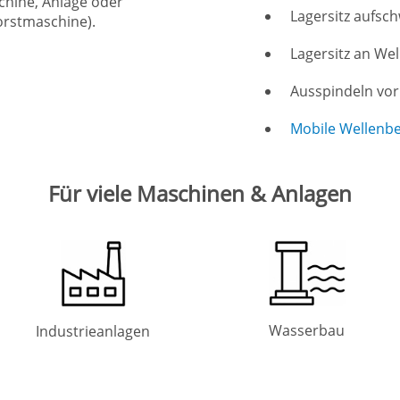
chine, Anlage oder
Lagersitz aufsc
Forstmaschine).
Lagersitz an We
Ausspindeln vo
Mobile Wellenb
Für viele Maschinen & Anlagen
Wasserbau
Industrieanlagen