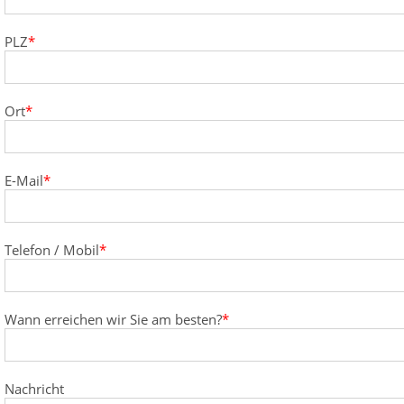
Pflichtfeld
PLZ
*
Pflichtfeld
Ort
*
Pflichtfeld
E-Mail
*
Pflichtfeld
Telefon / Mobil
*
Pflichtfeld
Wann erreichen wir Sie am besten?
*
Nachricht