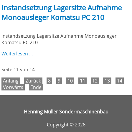
Instandsetzung Lagersitze Aufnahme
Monoausleger Komatsu PC 210
Instandsetzung Lagersitze Aufnahme Monoausleger
Komatsu PC 210
Instandsetzung
Weiterlesen …
Lagersitze
Aufnahme
Seite 11 von 14
Monoausleger
Komatsu
Anfang
Zurück
8
9
10
11
12
13
14
PC
Vorwärts
Ende
210
Henning Müller Sondermaschinenbau
Copyright © 2026