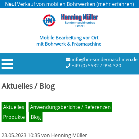
Neu!
Verkauf von mobilen Bohrwerken (
mehr erfahren
)
Mobile Bearbeitung vor Ort
mit Bohrwerk & Fräsmaschine
info@hm-sondermaschinen.de
+49 (0) 5532 / 994 320
Aktuelles / Blog
Aktuelles
Anwendungsberichte / Referenzen
Produkte
Blog
23.05.2023 10:35
von Henning Müller